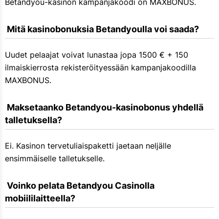
Betandyou-kasinon kampanjakoodi on MAXBONUS.
 Mitä kasinobonuksia Betandyoulla voi saada?
Uudet pelaajat voivat lunastaa jopa 1500 € + 150
ilmaiskierrosta rekisteröityessään kampanjakoodilla
MAXBONUS.
 Maksetaanko Betandyou-kasinobonus yhdellä 
talletuksella?
Ei. Kasinon tervetuliaispaketti jaetaan neljälle
ensimmäiselle talletukselle.
 Voinko pelata Betandyou Casinolla 
mobiililaitteella?