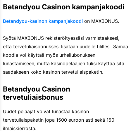
Betandyou Casinon kampanjakoodi
Betandyou-kasinon kampanjakoodi
on MAXBONUS.
Syötä MAXBONUS rekisteröityessäsi varmistaaksesi,
että tervetuliaisbonuksesi lisätään uudelle tilillesi. Samaa
koodia voi käyttää myös urheilubonuksen
lunastamiseen, mutta kasinopelaajien tulisi käyttää sitä
saadakseen koko kasinon tervetuliaispaketin.
Betandyou Casinon
tervetuliaisbonus
Uudet pelaajat voivat lunastaa kasinon
tervetuliaispaketin jopa 1500 euroon asti sekä 150
ilmaiskierrosta.