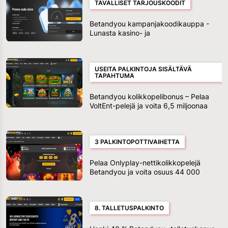
TAVALLISET TARJOUSKOODIT
Betandyou kampanjakoodikauppa -
Lunasta kasino- ja
urheiluvedonlyöntibonukset
USEITA PALKINTOJA SISÄLTÄVÄ
TAPAHTUMA
Betandyou kolikkopelibonus – Pelaa
VoltEnt-pelejä ja voita 6,5 miljoonaa
euroa palkintoina
3 PALKINTOPOTTIVAIHETTA
Pelaa Onlyplay-nettikolikkopelejä
Betandyou ja voita osuus 44 000
eurosta
8. TALLETUSPALKINTO