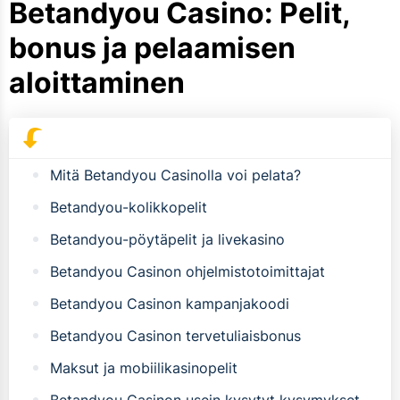
Betandyou Casino: Pelit,
bonus ja pelaamisen
aloittaminen
Mitä Betandyou Casinolla voi pelata?
Betandyou-kolikkopelit
Betandyou-pöytäpelit ja livekasino
Betandyou Casinon ohjelmistotoimittajat
Betandyou Casinon kampanjakoodi
Betandyou Casinon tervetuliaisbonus
Maksut ja mobiilikasinopelit