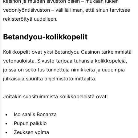
kasinon ja muiden sivuston osien – mukaan lukien
vedonlyöntisivuston – välillä ilman, että sinun tarvitsee
rekisteröityä uudelleen.
Betandyou-kolikkopelit
Kolikkopelit ovat yksi Betandyou Casinon tärkeimmistä
vetonauloista. Sivusto tarjoaa tuhansia kolikkopelejä,
joissa on sekoitus tunnettuja nimikkeitä ja uudempia
julkaisuja suurilta ohjelmistotoimittajilta.
Joitakin suosituimmista kolikkopeleistä ovat:
Iso saalis Bonanza
Pupun palkkio
Zeuksen voima