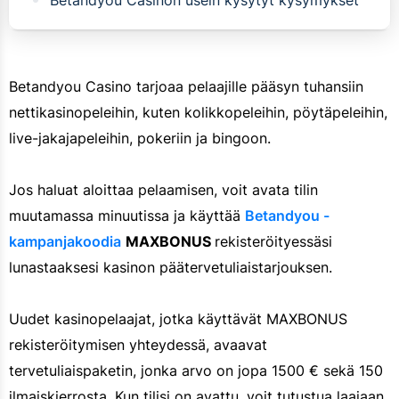
Betandyou Casinon usein kysytyt kysymykset
Betandyou Casino tarjoaa pelaajille pääsyn tuhansiin
nettikasinopeleihin, kuten kolikkopeleihin, pöytäpeleihin,
live-jakajapeleihin, pokeriin ja bingoon.
Jos haluat aloittaa pelaamisen, voit avata tilin
muutamassa minuutissa ja käyttää
Betandyou -
kampanjakoodia
MAXBONUS
rekisteröityessäsi
lunastaaksesi kasinon päätervetuliaistarjouksen.
Uudet kasinopelaajat, jotka käyttävät MAXBONUS
rekisteröitymisen yhteydessä, avaavat
tervetuliaispaketin, jonka arvo on jopa 1500 € sekä 150
ilmaiskierrosta. Kun tilisi on avattu, voit tutustua laajaan