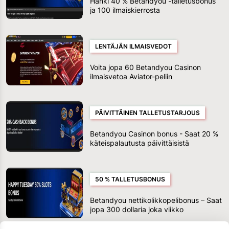
Hanki 40 % Betandyou -talletusbonus
ja 100 ilmaiskierrosta
LENTÄJÄN ILMAISVEDOT
Voita jopa 60 Betandyou Casinon
ilmaisvetoa Aviator-peliin
PÄIVITTÄINEN TALLETUSTARJOUS
Betandyou Casinon bonus - Saat 20 %
käteispalautusta päivittäisistä
talletuksista
50 % TALLETUSBONUS
Betandyou nettikolikkopelibonus – Saat
jopa 300 dollaria joka viikko