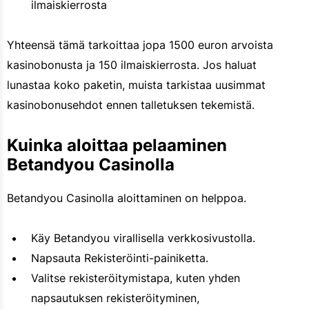
ilmaiskierrosta
Yhteensä tämä tarkoittaa jopa 1500 euron arvoista
kasinobonusta ja 150 ilmaiskierrosta. Jos haluat
lunastaa koko paketin, muista tarkistaa uusimmat
kasinobonusehdot ennen talletuksen tekemistä.
Kuinka aloittaa pelaaminen
Betandyou Casinolla
Betandyou Casinolla aloittaminen on helppoa.
Käy Betandyou virallisella verkkosivustolla.
Napsauta Rekisteröinti-painiketta.
Valitse rekisteröitymistapa, kuten yhden
napsautuksen rekisteröityminen,