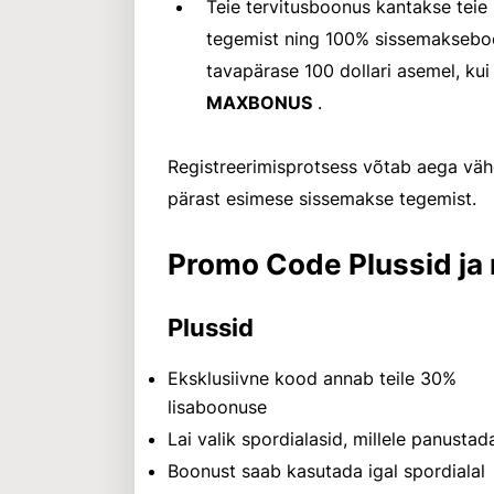
Teie tervitusboonus kantakse teie
tegemist ning 100% sissemakseboo
tavapärase 100 dollari asemel, ku
MAXBONUS
.
Registreerimisprotsess võtab aega väh
pärast esimese sissemakse tegemist.
Promo Code Plussid ja
Plussid
Eksklusiivne kood annab teile 30%
lisaboonuse
Lai valik spordialasid, millele panustad
Boonust saab kasutada igal spordialal