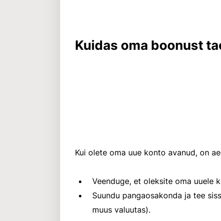
Kuidas oma boonust ta
Kui olete oma uue konto avanud, on aeg
Veenduge, et oleksite oma uuele k
Suundu pangaosakonda ja tee sis
muus valuutas).