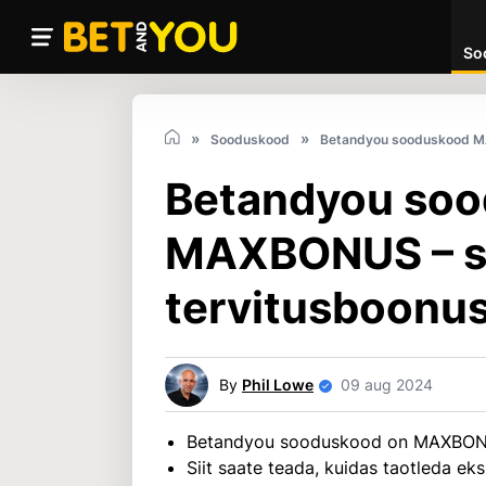
So
Sooduskood
Betandyou sooduskood
Betandyou so
MAXBONUS – s
tervitusboonu
By
Phil Lowe
09 aug 2024
Betandyou sooduskood on MAXBO
Siit saate teada, kuidas taotleda ek