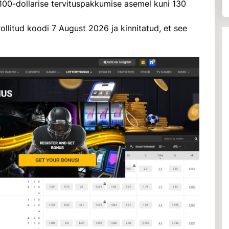
100-dollarise tervituspakkumise asemel kuni 130
trollitud koodi 7 August 2026 ja kinnitatud, et see