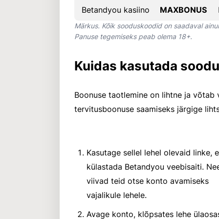
Betandyou kasiino
MAXBONUS
Märkus. Kõik sooduskoodid on saadaval ainult
Panuse tegemiseks peab olema 18+.
Kuidas kasutada sood
Boonuse taotlemine on lihtne ja võtab 
tervitusboonuse saamiseks järgige lihtsa
Kasutage sellel lehel olevaid linke, e
külastada Betandyou veebisaiti. Ne
viivad teid otse konto avamiseks
vajalikule lehele.
Avage konto, klõpsates lehe ülaosa