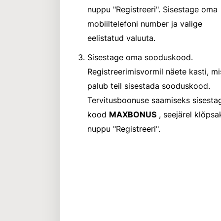
nuppu "Registreeri". Sisestage oma
mobiiltelefoni number ja valige
eelistatud valuuta.
Sisestage oma sooduskood.
Registreerimisvormil näete kasti, mi
palub teil sisestada sooduskood.
Tervitusboonuse saamiseks sisesta
kood
MAXBONUS
, seejärel klõpsa
nuppu "Registreeri".