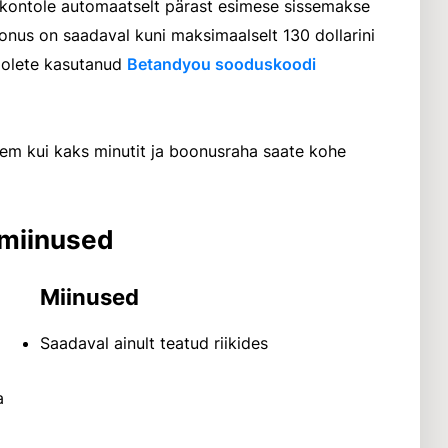
 kontole automaatselt pärast esimese sissemakse
nus on saadaval kuni maksimaalselt 130 dollarini
i olete kasutanud
Betandyou sooduskoodi
em kui kaks minutit ja boonusraha saate kohe
 miinused
Miinused
Saadaval ainult teatud riikides
a