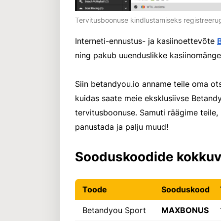
Tervitusboonuse kindlustamiseks registre
Interneti-ennustus- ja kasiinoettevõte
ning pakub uuenduslikke kasiinomänge 
Siin betandyou.io anname teile oma otsu
kuidas saate meie eksklusiivse Betan
tervitusboonuse. Samuti räägime teile,
panustada ja palju muud!
Sooduskoodide kokkuv
Toode
Sooduskood
Betandyou Sport
MAXBONUS