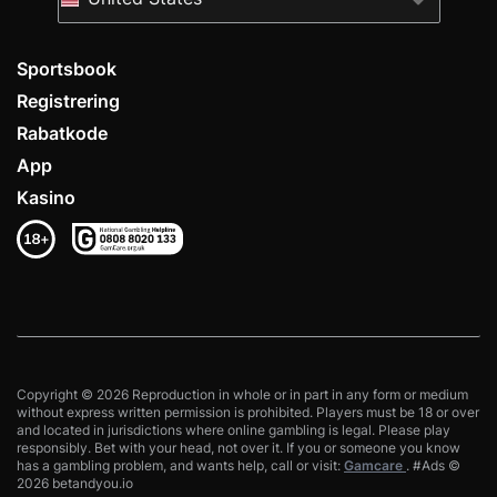
Sportsbook
Registrering
Rabatkode
App
Kasino
Copyright © 2026 Reproduction in whole or in part in any form or medium
without express written permission is prohibited. Players must be 18 or over
and located in jurisdictions where online gambling is legal. Please play
responsibly. Bet with your head, not over it. If you or someone you know
has a gambling problem, and wants help, call or visit:
Gamcare
. #Ads ©
2026 betandyou.io