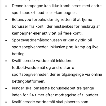
Denne kampagne kan ikke kombineres med andre
sportsbook-tilbud eller -kampagner.
Betandyou forbeholder sig retten til at fjerne
bonusser fra konti, der mistænkes for misbrug af
kampagner eller aktivitet på flere konti.
Sportsvæddemålsbonussen er kun gyldig på
sportsbegivenheder, inklusive præ-kamp og live
betting.
Kvalificerede væddemål inkluderer
fodboldvæddemål og andre større
sportsbegivenheder, der er tilgængelige via online
bettingplatformen.
Kunder skal omsætte bonusbeløbet tre gange
inden for 24 timer efter modtagelse af tilbuddet.
Kvalificerede væddemål skal placeres som