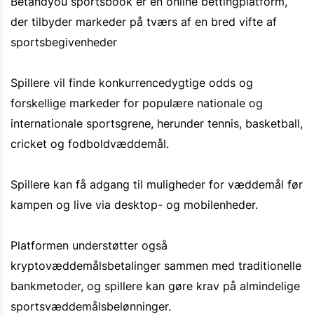
Betandyou sportsbook er en online bettingplatform,
der tilbyder markeder på tværs af en bred vifte af
sportsbegivenheder
Spillere vil finde konkurrencedygtige odds og
forskellige markeder for populære nationale og
internationale sportsgrene, herunder tennis, basketball,
cricket og fodboldvæddemål.
Spillere kan få adgang til muligheder for væddemål før
kampen og live via desktop- og mobilenheder.
Platformen understøtter også
kryptovæddemålsbetalinger sammen med traditionelle
bankmetoder, og spillere kan gøre krav på almindelige
sportsvæddemålsbelønninger.