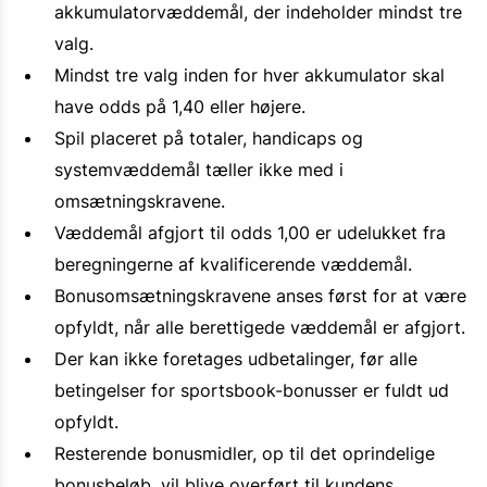
akkumulatorvæddemål, der indeholder mindst tre
valg.
Mindst tre valg inden for hver akkumulator skal
have odds på 1,40 eller højere.
Spil placeret på totaler, handicaps og
systemvæddemål tæller ikke med i
omsætningskravene.
Væddemål afgjort til odds 1,00 er udelukket fra
beregningerne af kvalificerende væddemål.
Bonusomsætningskravene anses først for at være
opfyldt, når alle berettigede væddemål er afgjort.
Der kan ikke foretages udbetalinger, før alle
betingelser for sportsbook-bonusser er fuldt ud
opfyldt.
Resterende bonusmidler, op til det oprindelige
bonusbeløb, vil blive overført til kundens