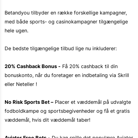
Betandyou tilbyder en række forskellige kampagner,
med både sports- og casinokampagner tilgængelige
hele ugen.
De bedste tilgængelige tilbud lige nu inkluderer:
20% Cashback Bonus -
Få 20% cashback til din
bonuskonto, når du foretager en indbetaling via Skrill
eller Neteller !
No Risk Sports Bet –
Placer et væddemål på udvalgte
fodboldkampe og sportsbegivenheder og få et gratis
væddemål, hvis dit væddemål taber!
Aviator Free Bets -
Du kan spille det populære Aviator