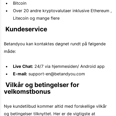
Bitcoin
Over 20 andre kryptovalutaer inklusive Ethereum ,
Litecoin og mange flere
 Kundeservice
Betandyou kan kontaktes døgnet rundt på følgende
måde:
Live Chat:
24/7 via hjemmesiden/ Android app
E-mail:
support-en@betandyou.com
 Vilkår og betingelser for 
velkomstbonus
Nye kundetilbud kommer altid med forskellige vilkår
og betingelser tilknyttet. Her er de vigtigste at