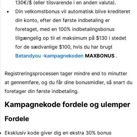
130€/$ (eller tilsvarende i en anden valuta).
Din velkomstbonus vil automatisk blive krediteret
din konto, efter den første indbetaling er
foretaget, med en 100% indbetalingsbonus
tilgængelig op til et maksimum på $130 i stedet
for de sædvanlige $100, hvis du har brugt
Betandyou -kampagnekoden
MAXBONUS
.
Registreringsprocessen tager mindre end to minutter
at gennemføre, og du får dine bonusmidler, så snart du
foretager din første indbetaling.
Kampagnekode fordele og ulemper
Fordele
Eksklusiv kode giver dig en ekstra 30% bonus