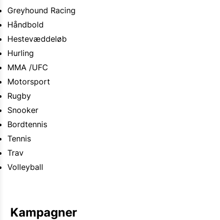
Greyhound Racing
Håndbold
Hestevæddeløb
Hurling
MMA /UFC
Motorsport
Rugby
Snooker
Bordtennis
Tennis
Trav
Volleyball
 Kampagner