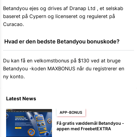
Betandyou ejes og drives af Dranap Ltd , et selskab
baseret på Cypern og licenseret og reguleret på
Curacao.
 Hvad er den bedste Betandyou bonuskode?
Du kan få en velkomstbonus på $130 ved at bruge
Betandyou -koden MAXBONUS når du registrerer en
ny konto.
Latest News
APP-BONUS
Få gratis væddemål Betandyou -
appen med FreebetEXTRA