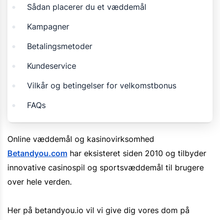
Sådan placerer du et væddemål
Kampagner
Betalingsmetoder
Kundeservice
Vilkår og betingelser for velkomstbonus
FAQs
Online væddemål og kasinovirksomhed
Betandyou.com
har eksisteret siden 2010 og tilbyder
innovative casinospil og sportsvæddemål til brugere
over hele verden.
Her på betandyou.io vil vi give dig vores dom på