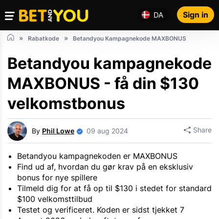
Sign in
DA
Rabatkode
Betandyou Kampagnekode MAXBONUS
Betandyou kampagnekode
MAXBONUS - få din $130
velkomstbonus
Share
By
Phil Lowe
09 aug 2024
Betandyou kampagnekoden er MAXBONUS
Find ud af, hvordan du gør krav på en eksklusiv
bonus for nye spillere
Tilmeld dig for at få op til $130 i stedet for standard
$100 velkomsttilbud
Testet og verificeret. Koden er sidst tjekket 7