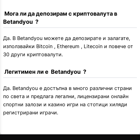
 Мога ли да депозирам с криптовалута в  
Betandyou  ?
Да. В Betandyou можете да депозирате и залагате,
използвайки Bitcoin , Ethereum , Litecoin и повече от
30 други криптовалути.
 Легитимен ли е  Betandyou  ?
Да. Betandyou е достъпна в много различни страни
по света и предлага легални, лицензирани онлайн
спортни залози и казино игри на стотици хиляди
регистрирани играчи.