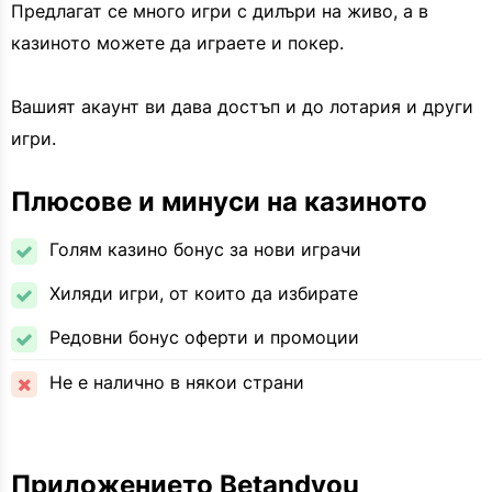
Предлагат се много игри с дилъри на живо, а в
казиното можете да играете и покер.
Вашият акаунт ви дава достъп и до лотария и други
игри.
Плюсове и минуси на казиното 
Голям казино бонус за нови играчи
Хиляди игри, от които да избирате
Редовни бонус оферти и промоции
Не е налично в някои страни
Приложението Betandyou