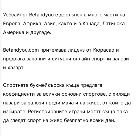
Уебсайтът Betandyou е достъпен в много части на
Европа, Африка, Азия, както и в Канада, Латинска
Америка и другаде.
Betandyou.com притежава лиценз от Кюрасао и
предлага законни и сигурни онлайн спортни залози
и хазарт.
Спортната букмейкърска къща предлага
коефициенти за всички основни спортове, с хиляди
пазари за залози преди мача и на живо, от които да
избирате. Регистрираните играчи могат също така
да гледат спорт на живо безплатно всеки ден.