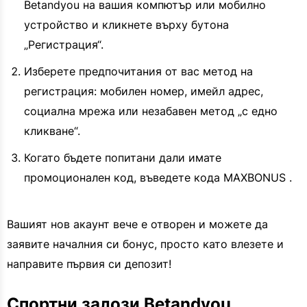
Betandyou на вашия компютър или мобилно
устройство и кликнете върху бутона
„Регистрация“.
Изберете предпочитания от вас метод на
регистрация: мобилен номер, имейл адрес,
социална мрежа или незабавен метод „с едно
кликване“.
Когато бъдете попитани дали имате
промоционален код, въведете кода MAXBONUS .
Вашият нов акаунт вече е отворен и можете да
заявите началния си бонус, просто като влезете и
направите първия си депозит!
Спортни залози Betandyou